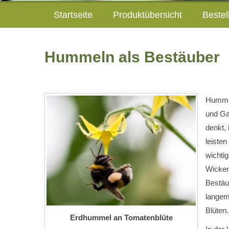
Startseite
Produktübersicht
Bestel
Hummeln als Bestäuber
Hummeln
und Ga
denkt,
leisten
wichti
Wicken
Bestäu
langem
Blüten.
Erdhummel an Tomatenblüte