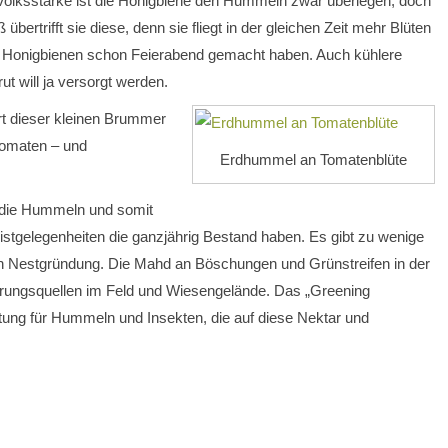
 Volksstärke ist die Honigbiene den Hummeln zwar überlegen, doch
ß übertrifft sie diese, denn sie fliegt in der gleichen Zeit mehr Blüten
e Honigbienen schon Feierabend gemacht haben. Auch kühlere
ut will ja versorgt werden.
 dieser kleinen Brummer
Tomaten – und
Erdhummel an Tomatenblüte
r die Hummeln und somit
tgelegenheiten die ganzjährig Bestand haben. Es gibt zu wenige
gten Nestgründung. Die Mahd an Böschungen und Grünstreifen in der
hrungsquellen im Feld und Wiesengelände. Das „Greening
stung für Hummeln und Insekten, die auf diese Nektar und